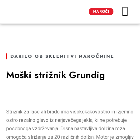
REVIJA SCIENCE 
REVIJA HIST
DARILO OB SKLENITVI NAROČNINE
Moški strižnik Grundig
Strižnik za lase ali brado ima visokokakovostno in izjemno
ostro rezalno glavo iz nerjavečega jekla, ki ne potrebuje
posebnega vzdrževanja. Drsna nastavljiva dolžina reza
omogoča striženje za 20 različnih dolžin. Motor je zmogljiv