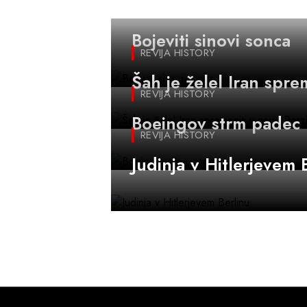
REVIJA HISTORY
Bojeviti sinovi sonca
REVIJA HISTORY
Šah je želel Iran spre
REVIJA HISTORY
Boeingov strm padec
REVIJA HISTORY
Judinja v Hitlerjevem 