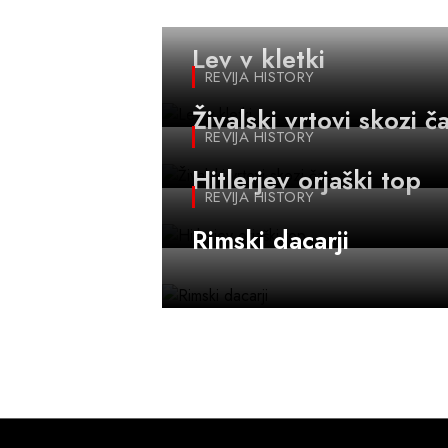
REVIJA HISTORY
Lev v kletki
REVIJA HISTORY
Živalski vrtovi skozi č
REVIJA HISTORY
Hitlerjev orjaški top
REVIJA HISTORY
Rimski dacarji