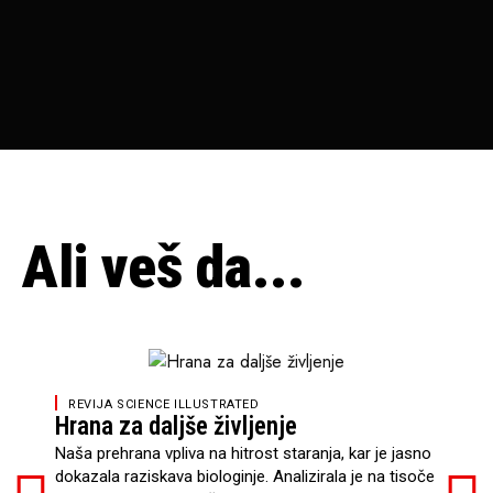
Ali veš da...
RE
REVIJA SCIENCE ILLUSTRATED
Kro
Hrana za daljše življenje
Izčr
Naša prehrana vpliva na hitrost staranja, kar je jasno
Sind
dokazala raziskava biologinje. Analizirala je na tisoče