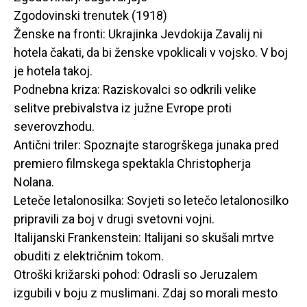
Zgodovinski trenutek (1918)
Ženske na fronti: Ukrajinka Jevdokija Zavalij ni
hotela čakati, da bi ženske vpoklicali v vojsko. V boj
je hotela takoj.
Podnebna kriza: Raziskovalci so odkrili velike
selitve prebivalstva iz južne Evrope proti
severovzhodu.
Antični triler: Spoznajte starogrškega junaka pred
premiero filmskega spektakla Christopherja
Nolana.
Leteče letalonosilka: Sovjeti so letečo letalonosilko
pripravili za boj v drugi svetovni vojni.
Italijanski Frankenstein: Italijani so skušali mrtve
obuditi z električnim tokom.
Otroški križarski pohod: Odrasli so Jeruzalem
izgubili v boju z muslimani. Zdaj so morali mesto