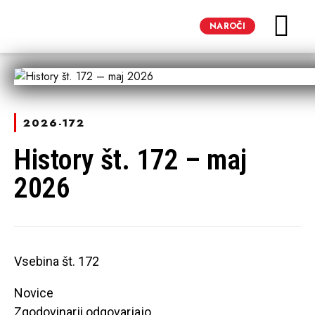
REVIJA SCIENCE 
REVIJA HIST
2026-172
History št. 172 – maj
2026
Vsebina št. 172
Novice
Zgodovinarji odgovarjajo