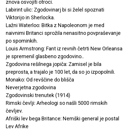
znova osvojiti otroci.
Labirint ulic: Zgodovinarj bi si želel spoznati
Viktorijo in Sherlocka.
Lažni Waterloo: Bitka z Napoleonom je med
naivnimi Britanci sprožila nenasitno povpraševanje
po spominkih.
Louis Armstrong: Fant iz revnih četrti New Orleansa
je spremenil glasbeno zgodovino..
Zgodovina rešilnega jopiča: Zamisel je bila
preprosta, a trajalo je 100 let, da so jo izpopolnili.
Monako: Od revščine do blišča
Neverjetna zgodovina
Zgodovinski trenutek (1914)
Rimski čevlji: Arheologi so našli 5000 rimskih
čevljev.
Afriški lev bega Britance: Nemški general je postal
Lev Afrike