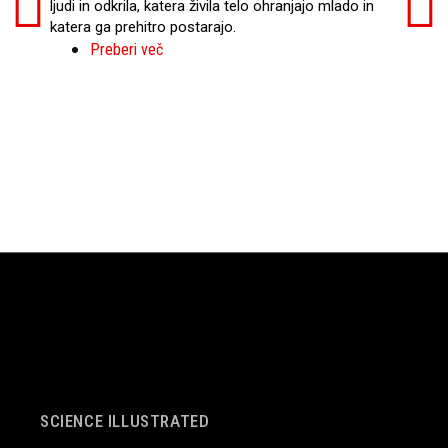
mili
ljudi in odkrila, katera živila telo ohranjajo mlado in
najti
katera ga prehitro postarajo.
Preberi več
SCIENCE ILLUSTRATED